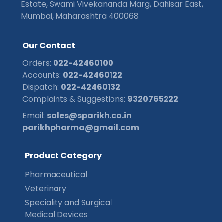
Estate, Swami Vivekananda Marg, Dahisar East,
Mumbai, Maharashtra 400068
O
u
r
C
o
n
t
a
c
t
Orders:
022-42460100
Accounts:
022-42460122
Dispatch:
022-42460132
Complaints & Suggestions:
9320765222
Email:
sales@sparikh.co.in
parikhpharma@gmail.com
P
r
o
d
u
c
t
C
a
t
e
g
o
r
y
Pharmaceutical
Veterinary
Speciality and Surgical
Medical Devices