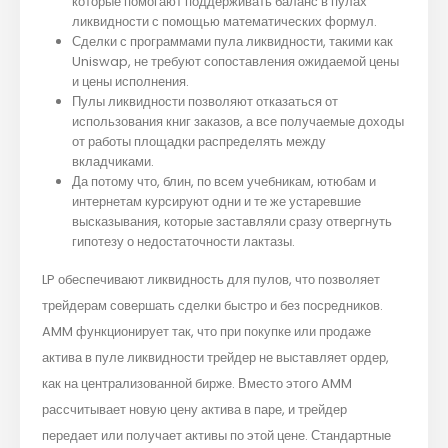
которые помогают поддерживать баланс в пулах
ликвидности с помощью математических формул.
Сделки с программами пула ликвидности, такими как
Uniswap, не требуют сопоставления ожидаемой цены
и цены исполнения.
Пулы ликвидности позволяют отказаться от
использования книг заказов, а все получаемые доходы
от работы площадки распределять между
вкладчиками.
Да потому что, блин, по всем учебникам, ютюбам и
интернетам курсируют одни и те же устаревшие
высказывания, которые заставляли сразу отвергнуть
гипотезу о недостаточности лактазы.
LP обеспечивают ликвидность для пулов, что позволяет
трейдерам совершать сделки быстро и без посредников.
AMM функционирует так, что при покупке или продаже
актива в пуле ликвидности трейдер не выставляет ордер,
как на централизованной бирже. Вместо этого AMM
рассчитывает новую цену актива в паре, и трейдер
передает или получает активы по этой цене. Стандартные