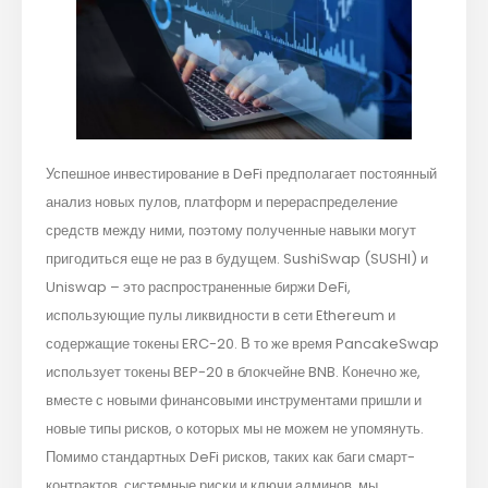
Успешное инвестирование в DeFi предполагает постоянный
анализ новых пулов, платформ и перераспределение
средств между ними, поэтому полученные навыки могут
пригодиться еще не раз в будущем. SushiSwap (SUSHI) и
Uniswap – это распространенные биржи DeFi,
использующие пулы ликвидности в сети Ethereum и
содержащие токены ERC-20. В то же время PancakeSwap
использует токены BEP-20 в блокчейне BNB. Конечно же,
вместе с новыми финансовыми инструментами пришли и
новые типы рисков, о которых мы не можем не упомянуть.
Помимо стандартных DeFi рисков, таких как баги смарт-
контрактов, системные риски и ключи админов, мы