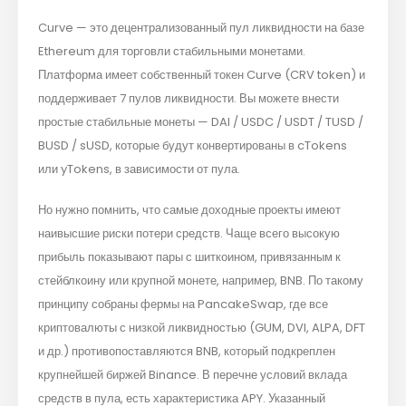
Curve — это децентрализованный пул ликвидности на базе
Ethereum для торговли стабильными монетами.
Платформа имеет собственный токен Curve (CRV token) и
поддерживает 7 пулов ликвидности. Вы можете внести
простые стабильные монеты — DAI / USDC / USDT / TUSD /
BUSD / sUSD, которые будут конвертированы в cTokens
или yTokens, в зависимости от пула.
Но нужно помнить, что самые доходные проекты имеют
наивысшие риски потери средств. Чаще всего высокую
прибыль показывают пары с шиткоином, привязанным к
стейблкоину или крупной монете, например, BNB. По такому
принципу собраны фермы на PancakeSwap, где все
криптовалюты с низкой ликвидностью (GUM, DVI, ALPA, DFT
и др.) противопоставляются BNB, который подкреплен
крупнейшей биржей Binance. В перечне условий вклада
средств в пула, есть характеристика APY. Указанный