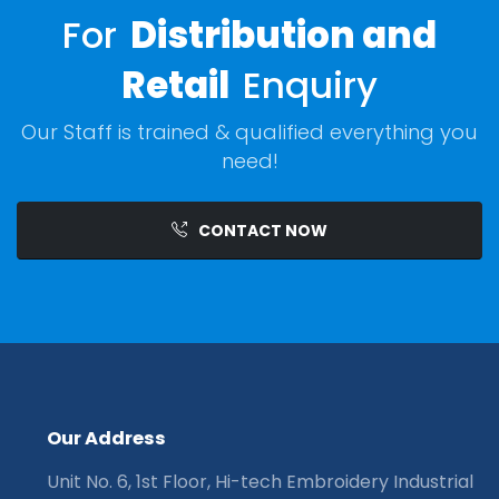
For
Distribution and
Retail
Enquiry
Our Staff is trained & qualified everything you
need!
CONTACT NOW
O
u
r
A
d
d
r
e
s
s
Unit No. 6, 1st Floor, Hi-tech Embroidery Industrial