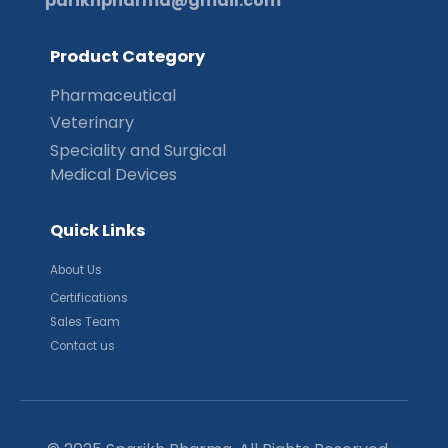
parikhpharma@gmail.com
P
r
o
d
u
c
t
C
a
t
e
g
o
r
y
Pharmaceutical
Veterinary
Speciality and Surgical
Medical Devices
Q
u
i
c
k
L
i
n
k
s
About Us
Certifications
Sales Team
Contact us