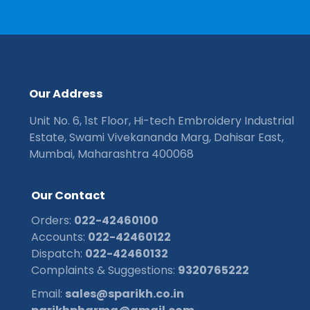
O
u
r
A
d
d
r
e
s
s
Unit No. 6, 1st Floor, Hi-tech Embroidery Industrial
Estate, Swami Vivekananda Marg, Dahisar East,
Mumbai, Maharashtra 400068
O
u
r
C
o
n
t
a
c
t
Orders:
022-42460100
Accounts:
022-42460122
Dispatch:
022-42460132
Complaints & Suggestions:
9320765222
Email:
sales@sparikh.co.in