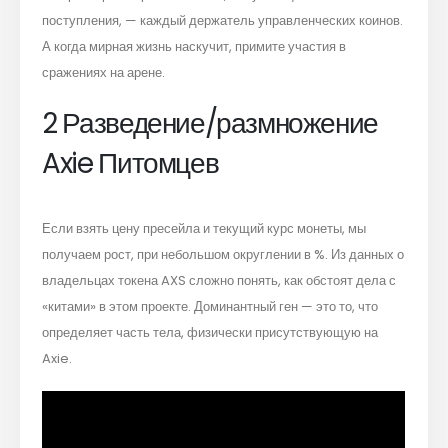
поступления, — каждый держатель управленческих коинов.
А когда мирная жизнь наскучит, примите участия в
сражениях на арене.
2 Разведение/размножение
Axie Питомцев
Если взять цену пресейла и текущий курс монеты, мы
получаем рост, при небольшом округлении в %. Из данных о
владельцах токена AXS сложно понять, как обстоят дела с
«китами» в этом проекте. Доминантный ген — это то, что
определяет часть тела, физически присутствующую на
Axie.