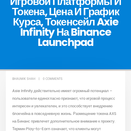
Игровой Платформы И
Токена, Цена И График
Курса, Токенсейл Axie
Infinity На Binance
Launchpad
BHAUMIK SHAH
0 COMMENTS
Axie Infinity действительно имеет огромный потенциал –
пользователи единогласно признают, что игровой процесс
интересен и увлекателен, и это способствует внедрению
блокчейна в повседневную жизнь. Размещение токена AXS
на Бинанс привлечет дополнительное внимание к проекту.
Термин Play-to-Earn означает, что клиенты могут