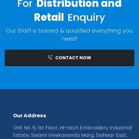
For
Distribution and
Retail
Enquiry
Our Staff is trained & qualified everything you
need!
CONTACT NOW
O
u
r
A
d
d
r
e
s
s
Unit No. 6, 1st Floor, Hi-tech Embroidery Industrial
Estate, Swami Vivekananda Marg, Dahisar East,