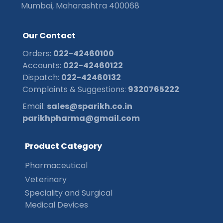
Mumbai, Maharashtra 400068
O
u
r
C
o
n
t
a
c
t
Orders:
022-42460100
Accounts:
022-42460122
Dispatch:
022-42460132
Complaints & Suggestions:
9320765222
Email:
sales@sparikh.co.in
parikhpharma@gmail.com
P
r
o
d
u
c
t
C
a
t
e
g
o
r
y
Pharmaceutical
Veterinary
Speciality and Surgical
Medical Devices